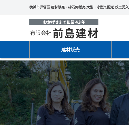
横浜市戸塚区 建材販売・砕石卸販売 大型・小型で配送 残土受入
建材販売
建材販売
保有車両
外溝工事