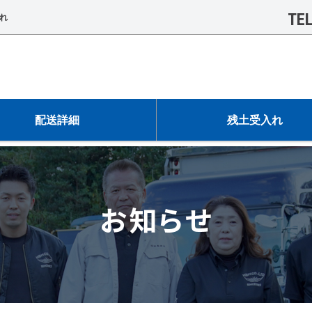
TEL
れ
配送詳細
残土受入れ